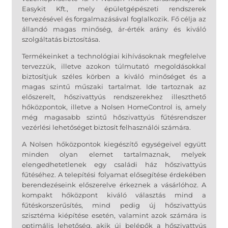
Easykit Kft., mely épületgépészeti rendszerek
tervezésével és forgalmazásával foglalkozik. Fő célja az
állandó magas minőség, ár-érték arány és kiváló
szolgáltatás biztosítása.
Termékeinket a technológiai kihívásoknak megfelelve
tervezzük, illetve azokon túlmutató megoldásokkal
biztosítjuk széles körben a kiváló minőséget és a
magas szintű műszaki tartalmat. Ide tartoznak az
előszerelt, hőszivattyús rendszerekhez illeszthető
hőközpontok, illetve a Nolsen HomeControl is, amely
még magasabb szintű hőszivattyús fűtésrendszer
vezérlési lehetőséget biztosít felhasználói számára.
A Nolsen hőközpontok kiegészítő egységeivel együtt
minden olyan elemet tartalmaznak, melyek
elengedhetetlenek egy családi ház hőszivattyús
fűtéséhez. A telepítési folyamat elősegítése érdekében
berendezéseink előszerelve érkeznek a vásárlóhoz. A
kompakt hőközpont kiváló választás mind a
fűtéskorszerűsítés, mind pedig új hőszivattyús
szisztéma kiépítése esetén, valamint azok számára is
optimális lehetőség, akik új belépők a hőszivattyús