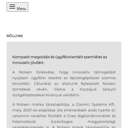
Menu
RÓLUNK
Kompakt megoldás és ügyfélorientált szemlélet az
innovatív jövőért.
A Nolsen törekvése, hogy innovatív támogatást
nyújtson ügyfelei részére az épületgépészet számos
területén. Célunkat az általunk fejlesztett Nolsen
termékek révén, illetve a hozzájuk társuló
szolgáltatásokkal kívánjuk validálni.
A Nolsen márka társalapítója, a Cool4U Systems Kft.,
mely 2001-es alapítása óta elismerések sorát nyerte el,
valamint nevéhez fűződik a Gree légkondicionálók és
hőszivattyúk kizárólagos magyarországi
vezérképviselete is. A Nolsen másik társalapítója az