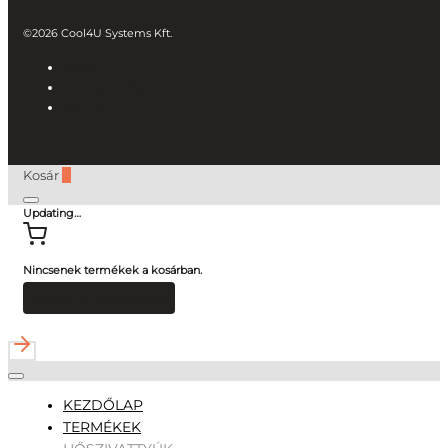
©2026 Cool4U Systems Kft.
SÜTIK
ADATKEZELÉS
HU
/ EN
Kosár
0
Updating…
Nincsenek termékek a kosárban.
VÁSÁRLÁS FOLYTATÁSA
KEZDŐLAP
TERMÉKEK